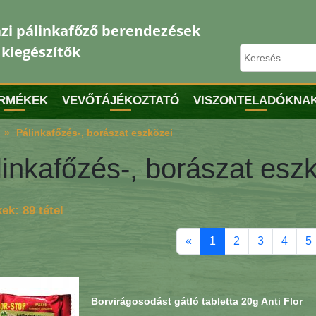
zi pálinkafőző berendezések
 kiegészítők
RMÉKEK
VEVŐTÁJÉKOZTATÓ
VISZONTELADÓKNA
Pálinkafőzés-, borászat eszközei
inkafőzés-, borászat esz
ek: 89 tétel
«
1
2
3
4
5
Borvirágosodást gátló tabletta 20g Anti Flor