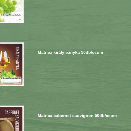
Matrica királyleányka 50db/csom
Matrica cabernet sauvignon 50db/csom