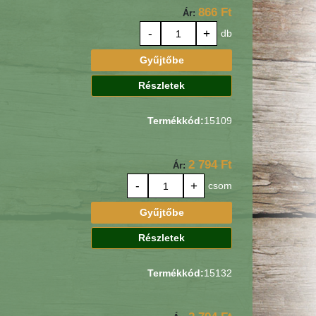
866 Ft
Ár:
-
+
db
Gyűjtőbe
Részletek
Termékkód:
15109
2 794 Ft
Ár:
-
+
csom
Gyűjtőbe
Részletek
Termékkód:
15132