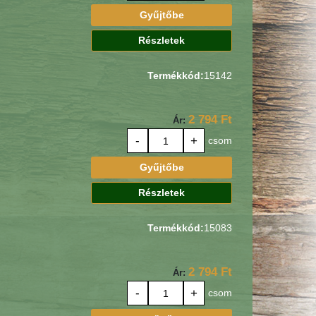
Gyűjtőbe
Részletek
Termékkód:
15142
2 794 Ft
Ár:
-
+
csom
Gyűjtőbe
Részletek
Termékkód:
15083
2 794 Ft
Ár:
-
+
csom