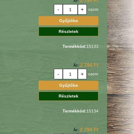
2 794 Ft
Ár:
-
+
csom
Gyűjtőbe
Részletek
Termékkód:
15133
2 794 Ft
Ár:
-
+
csom
Gyűjtőbe
Részletek
Termékkód:
15134
2 794 Ft
Ár: