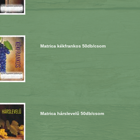
Matrica kékfrankos 50db/csom
Matrica hárslevelű 50db/csom