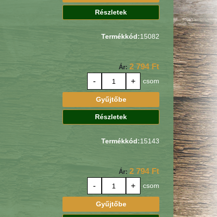
Részletek
Termékkód:
15082
2 794 Ft
Ár:
-
+
csom
Gyűjtőbe
Részletek
Termékkód:
15143
2 794 Ft
Ár:
-
+
csom
Gyűjtőbe