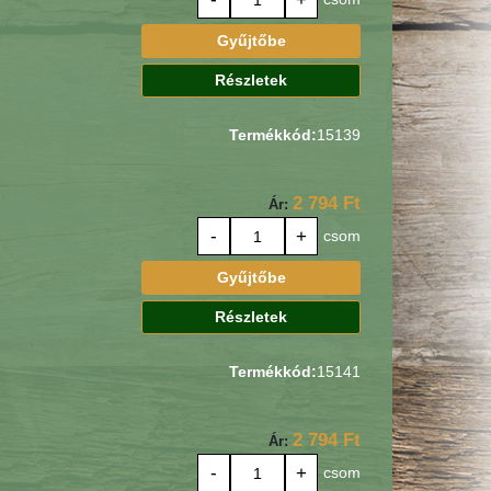
Gyűjtőbe
Részletek
Termékkód:
15139
2 794 Ft
Ár:
-
+
csom
Gyűjtőbe
Részletek
Termékkód:
15141
2 794 Ft
Ár:
-
+
csom