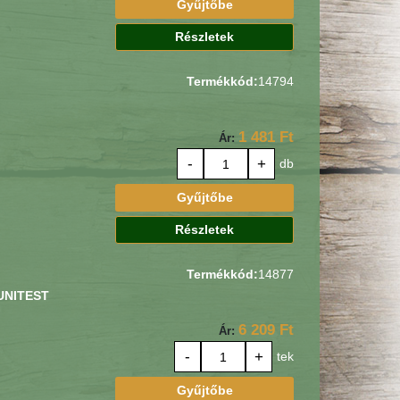
Gyűjtőbe
Részletek
Termékkód:
14794
1 481 Ft
Ár:
-
+
db
Gyűjtőbe
Részletek
Termékkód:
14877
 UNITEST
6 209 Ft
Ár:
-
+
tek
Gyűjtőbe