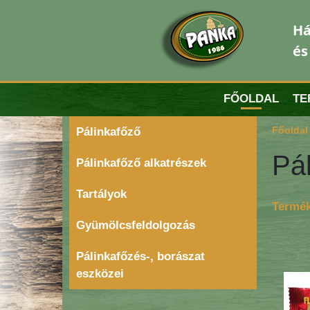
Há
és
FŐOLDAL
TE
Főoldal
Pálinkafőző
Pál
Pálinkafőző alkatrészek
Tartályok
Termék
Gyümölcsfeldolgozás
Pálinkafőzés-, borászat
eszközei