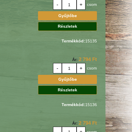
-
+
csom
Gyűjtőbe
Részletek
Termékkód:
15135
2 794 Ft
Ár:
-
+
csom
Gyűjtőbe
Részletek
Termékkód:
15136
2 794 Ft
Ár:
-
+
csom