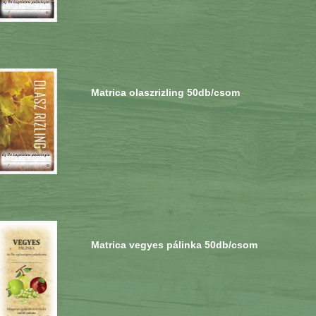
Matrica olaszrizling 50db/csom
Matrica vegyes pálinka 50db/csom