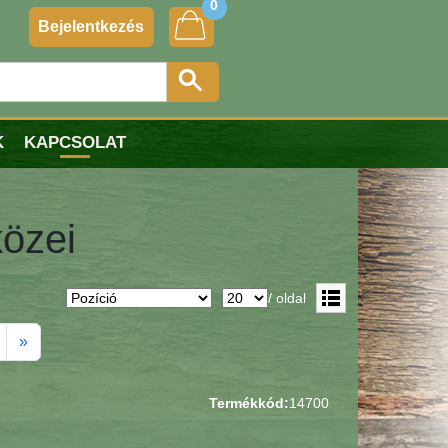
0
Bejelentkezés
K
KAPCSOLAT
közei
/ oldal
»
Termékkód:
14700