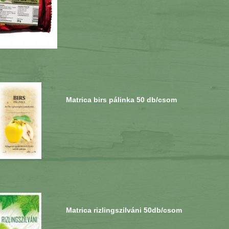
Matrica birs pálinka 50 db/csom
Matrica rizlingszilváni 50db/csom