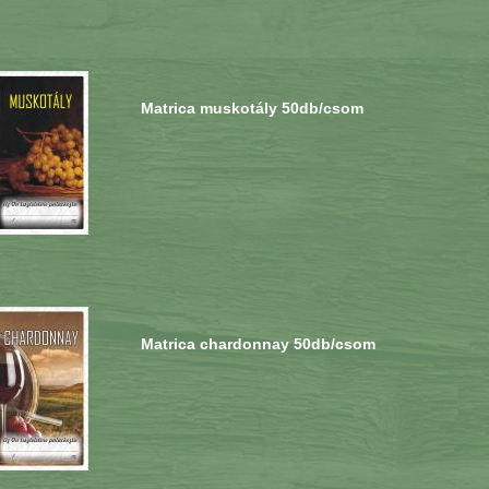
Matrica muskotály 50db/csom
Matrica chardonnay 50db/csom