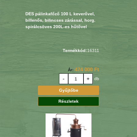
DES pálinkafőző 100 L keverővel,
billenős, bilincses zárással, horg.
spirálcsöves 200L-es hűtővel
Termékkód:
16311
474 000 Ft
Ár:
-
+
db
Gyűjtőbe
Részletek