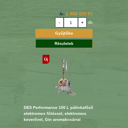
1 880 000 Ft
Ár:
-
+
db
Gyűjtőbe
Részletek
Új
DES Performance 100 L pálinkafőző
elektromos fűtéssel, elektromos
keverővel, Gin aromakosárral