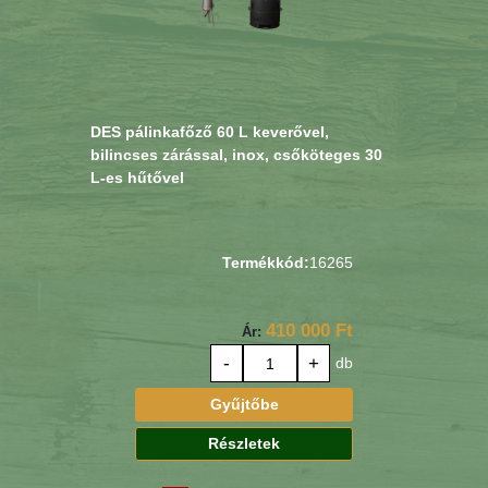
DES pálinkafőző 60 L keverővel,
bilincses zárással, inox, csőköteges 30
L-es hűtővel
Termékkód:
16265
410 000 Ft
Ár:
-
+
db
Gyűjtőbe
Részletek