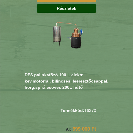
Részletek
DES pálinkafőző 100 L elektr.
kev.motorral, bilincses, leeresztőcsappal,
horg.spirálcsöves 200L hűtő
Termékkód:
16370
699 000 Ft
Ár: