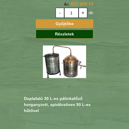
471 900 Ft
Ár:
-
+
db
Gyűjtőbe
Részletek
Duplafalú 30 L-es pálinkafőző
horganyzott, spirálcsöves 50 L-es
hűtővel