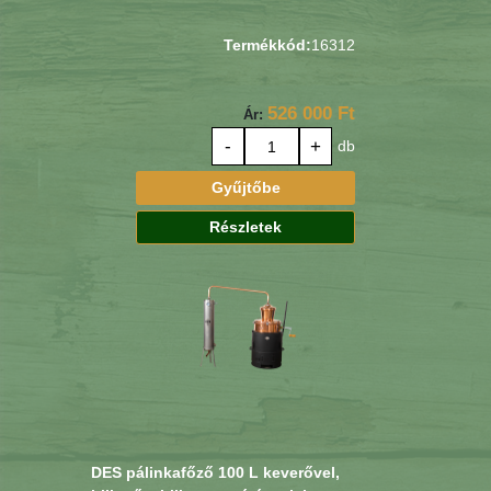
Termékkód:
16312
526 000 Ft
Ár:
-
+
db
Gyűjtőbe
Részletek
DES pálinkafőző 100 L keverővel,