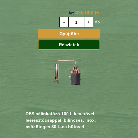
435 000 Ft
Ár:
-
+
db
Gyűjtőbe
Részletek
DES pálinkafőző 100 L keverővel,
leeresztőcsappal, bilincses, inox,
csőköteges 30 L-es hűtővel