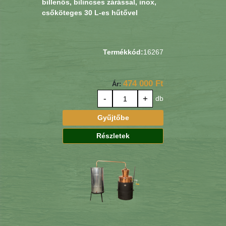
billenős, bilincses zárással, inox,
csőköteges 30 L-es hűtővel
Termékkód:
16267
474 000 Ft
Ár:
-
+
db
Gyűjtőbe
Részletek