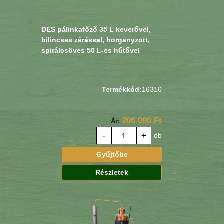
DES pálinkafőző 35 L keverővel,
bilincses zárással, horganyzott,
spirálcsöves 50 L-es hűtővel
Termékkód:
16310
206 000 Ft
Ár:
-
+
db
Gyűjtőbe
Részletek