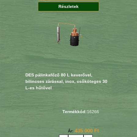
Részletek
DES pálinkafőző 80 L keverővel,
bilincses zárással, inox, csőköteges 30
L-es hűtővel
Termékkód:
16266
435 000 Ft
Ár: