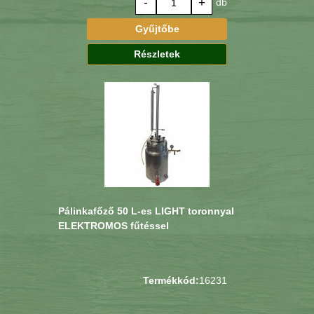
-
+
db
Gyűjtőbe
Részletek
Pálinkafőző 50 L-es LIGHT toronnyal
ELEKTROMOS fűtéssel
Termékkód:
16231