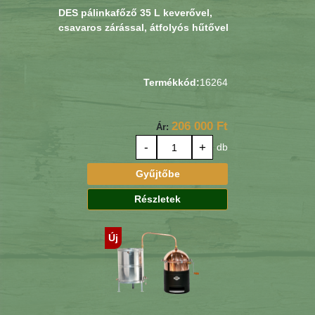
DES pálinkafőző 35 L keverővel,
csavaros zárással, átfolyós hűtővel
Termékkód:
16264
206 000 Ft
Ár:
-
+
db
Gyűjtőbe
Részletek
Új