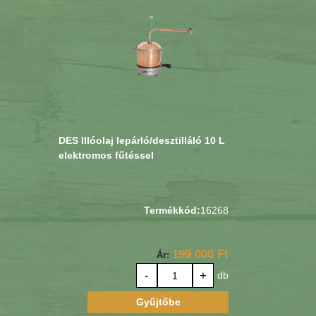
DES Illóolaj lepárló/desztilláló 10 L
elektromos fűtéssel
Termékkód:
16268
199 000 Ft
Ár:
-
+
db
Gyűjtőbe