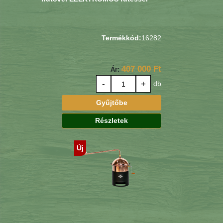
Termékkód:
16282
407 000 Ft
Ár:
-
+
db
Gyűjtőbe
Részletek
Új