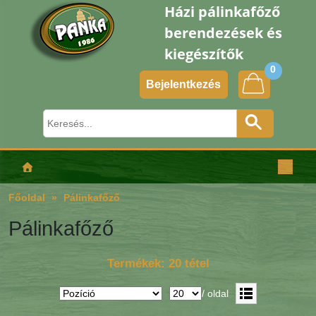
Házi pálinkafőző
berendezések és
kiegészítők
0
Bejelentkezés
Főoldal
Pálinkafőző
Pálinkafőző
Termékek: 20 tétel
/ oldal