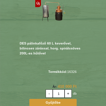
Új
DES pálinkafőző 60 L keverővel,
bilincses zárással, horg. spirálcsöves
200L-es hűtővel
Termékkód:
16326
410 000 Ft
Ár:
-
+
db
Gyűjtőbe