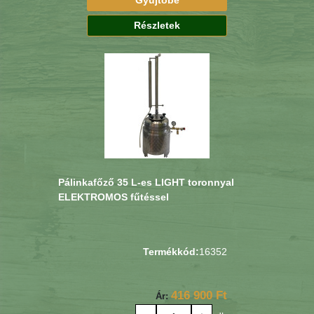
Gyűjtőbe
Részletek
Pálinkafőző 35 L-es LIGHT toronnyal
ELEKTROMOS fűtéssel
Termékkód:
16352
416 900 Ft
Ár: