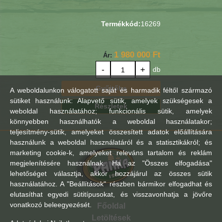
Termékkód:
16269
1 980 000 Ft
Ár:
-
+
db
Gyűjtőbe
A weboldalunkon válogatott saját és harmadik féltől származó
sütiket használunk: Alapvető sütik, amelyek szükségesek a
Részletek
weboldal használatához; funkcionális sütik, amelyek
könnyebben használhatók a weboldal használatakor;
teljesítmény-sütik, amelyeket összesített adatok előállítására
használunk a weboldal használatáról és a statisztikákról; és
marketing cookie-k, amelyeket releváns tartalom és reklám
megjelenítésére használnak. Ha az "Összes elfogadása"
lehetőséget választja, akkor hozzájárul az összes sütik
használatához. A "Beállítások" részben bármikor elfogadhat és
elutasíthat egyedi sütitípusokat, és visszavonhatja a jövőre
vonatkozó beleegyezését.
Főoldal
Letöltések