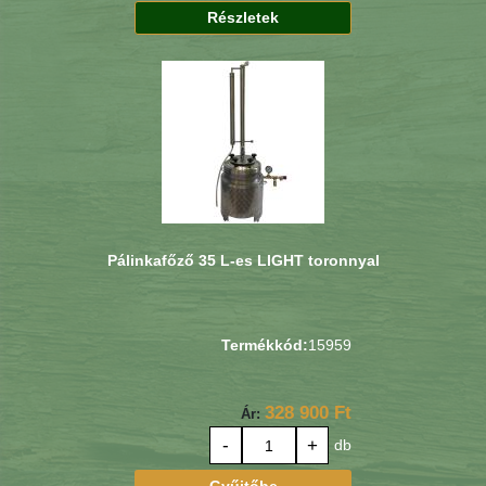
Részletek
Pálinkafőző 35 L-es LIGHT toronnyal
Termékkód:
15959
328 900 Ft
Ár:
-
+
db