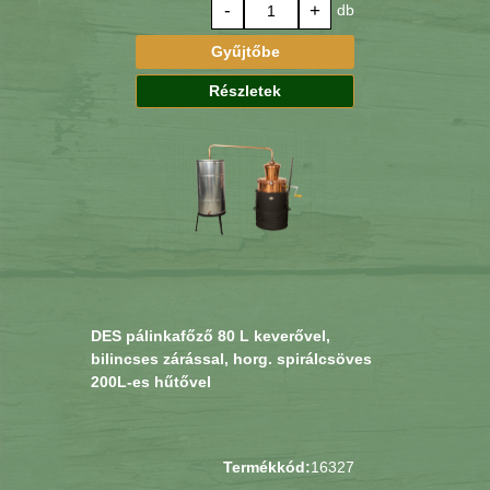
-
+
db
Gyűjtőbe
Részletek
DES pálinkafőző 80 L keverővel,
bilincses zárással, horg. spirálcsöves
200L-es hűtővel
Termékkód:
16327