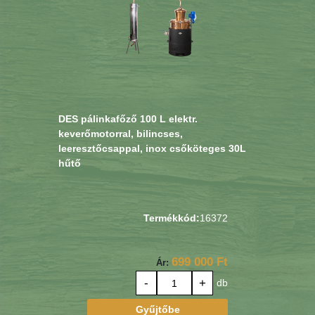
DES pálinkafőző 100 L elektr.
keverőmotorral, bilincses,
leeresztőcsappal, inox csőköteges 30L
hűtő
Termékkód:
16372
699 000 Ft
Ár:
-
+
db
Gyűjtőbe