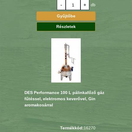
-
+
db
Gyűjtőbe
Részletek
DES Performance 100 L pálinkafőző gáz
fűtéssel, elektromos keverővel, Gin
aromakosárral
Termékkód:
16270