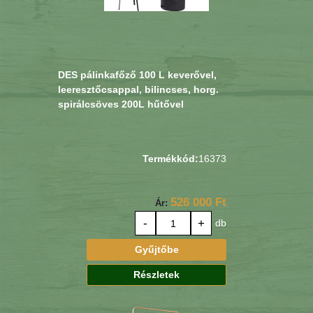
DES pálinkafőző 100 L keverővel,
leeresztőcsappal, bilincses, horg.
spirálcsöves 200L hűtővel
Termékkód:
16373
526 000 Ft
Ár:
-
+
db
Gyűjtőbe
Részletek