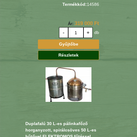
Termékkód:
14586
319 000 Ft
Ár:
-
+
db
Gyűjtőbe
Részletek
Duplafalú 30 L-es pálinkafőző
horganyzott, spirálcsöves 50 L-es
hűtővel ELEKTROMOS fűtéssel