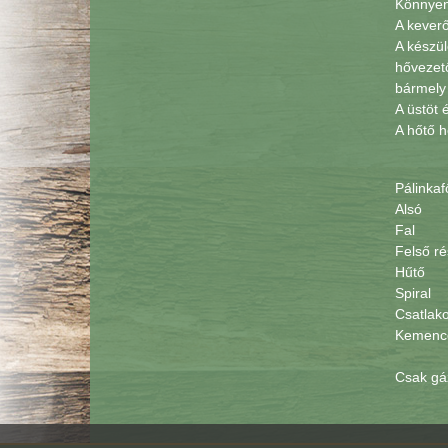
Könnyen
A kever
A készül
hővezető
bármely 
A üstöt 
A hőtő h
Pálin
Als
Fal
Fels
Hűtő
Spi
Csat
Kemen
Csak gáz