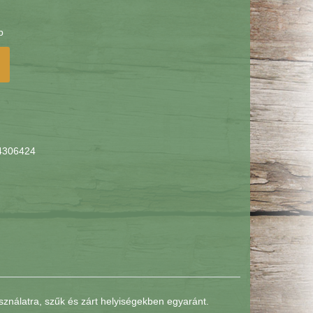
b
4306424
asználatra, szűk és zárt helyiségekben egyaránt.