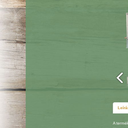
Leírá
A termék