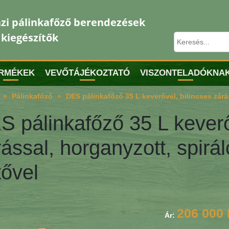
zi pálinkafőző berendezések
 kiegészítők
RMÉKEK
VEVŐTÁJÉKOZTATÓ
VISZONTELADÓKNA
Pálinkafőző
DES pálinkafőző 35 L keverővel, bilincses zárá
S pálinkafőző 35 L keverő
rással, horganyzott, spirá
tővel
206 000 
Ár: