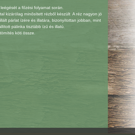
eégését a főzési folyamat során.
al kizárólag minősített rézből készült A réz nagyon jó
lt párlat ízére és illatára, bizonyítottan jobban, mint
tott pálinka tisztább ízű és illatú.
ömítés köti össze.