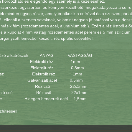
 hordozható és elegendő egy személy is a kezeléséhez.
őszerkezet egyszerűen és könnyen kezelhető, megakadályozza a cefre l
ék minden egyes része, amely érintkezik a cefrével és a szeszes párlatt
, ellenáll a szerves savaknak, valamint nagyon jó hatással van a desztillá
másik fém (rozsdamentes acél, alumínium stb.). Ezért a réz üstből előállí
és a kupolát 4 mm vastag rozsdamentes acél perem és 5 mm szilícium t
organyzott lemezből készült, réz sprális csövekkel.
kafőző alkatrészek ANYAG VASTAGSÁG
ó Elektrolit réz 1mm
 Elektrolit réz 0,8mm
ő rész Elektrolit réz 1mm
 Galvanizált acél 0,5mm
ral Réz cső 22x1mm
lakozó cső Réz cső 22x1mm
ce Hidegen hengerelt acél 1,5mm
fűtéssel!