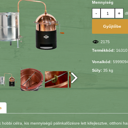
Mennyiség
-
+
d
Gyűjtőbe
2175
Termékkód:
16310
Vonalkód:
599909
Súly:
35 kg
s
 hobbi célra, kis mennyiségű pálinkafőzésre lett kifejlesztve, otthoni h