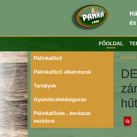
Há
és
FŐOLDAL
TE
Főoldal
Pálinkafőző
DE
Pálinkafőző alkatrészek
zá
Tartályok
hű
Gyümölcsfeldolgozás
Pálinkafőzés-, borászat
eszközei
Új