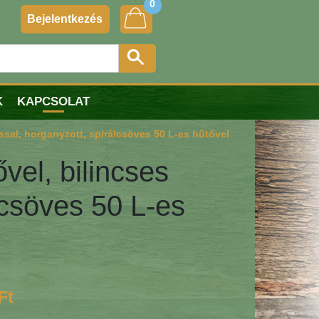
0
Bejelentkezés
K
KAPCSOLAT
ssal, horganyzott, spirálcsöves 50 L-es hűtővel
vel, bilincses
lcsöves 50 L-es
Ft