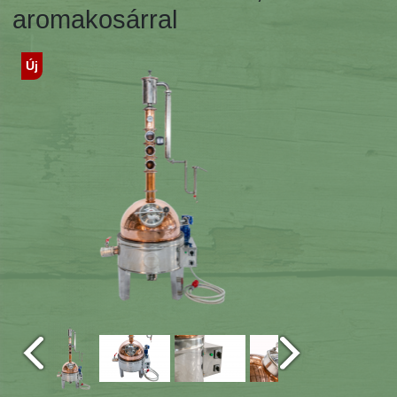
aromakosárral
Új