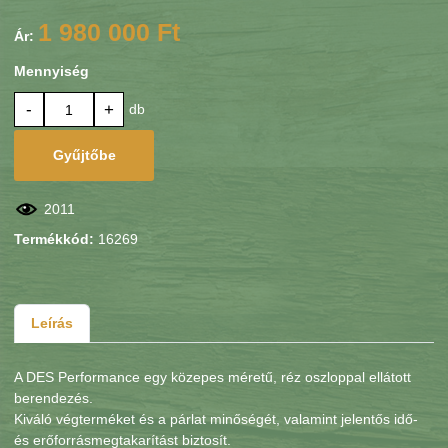
1 980 000 Ft
Ár:
Mennyiség
-
+
db
Gyűjtőbe
2011
Termékkód:
16269
Leírás
A DES Performance egy közepes méretű, réz oszloppal ellátott
berendezés.
Kiváló végterméket és a párlat minőségét, valamint jelentős idő-
és erőforrásmegtakarítást biztosít.