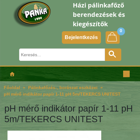
Házi pálinkafőző
berendezések és
kiegészítők
0
Bejelentkezés
Főoldal
Pálinkafőzés-, borászat eszközei
pH mérő indikátor papír 1-11 pH 5m/TEKERCS UNITEST
pH mérő indikátor papír 1-11 pH
5m/TEKERCS UNITEST