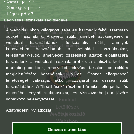
- Savas: pH < 7
- Semleges: pH = 7
- Lúgos: pH > 7
Leolvasás: színskála segítségével
Használata:
A weboldalunkon válogatott saját és harmadik féltől származó
- mártsd a tesztcsíkot az oldatba néhány másodpercre
sütiket használunk: Alapvető sütik, amelyek szükségesek a
- vedd ki, rázd le a felesleges folyadékot
weboldal használatához; funkcionális sütik, amelyek
- olvasd le a hozzávetőleges pH értéket
könnyebben használhatók a weboldal használatakor;
teljesítmény-sütik, amelyeket összesített adatok előállítására
használunk a weboldal használatáról és a statisztikákról; és
marketing cookie-k, amelyeket releváns tartalom és reklám
megjelenítésére használnak. Ha az "Összes elfogadása"
lehetőséget választja, akkor hozzájárul az összes sütik
használatához. A "Beállítások" részben bármikor elfogadhat és
elutasíthat egyedi sütitípusokat, és visszavonhatja a jövőre
vonatkozó beleegyezését.
Főoldal
Letöltések
Adatvédelmi Nyilatkozat
Vevőtájékoztató
Webshop
Összes elutasítása