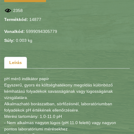
2358
Termékkód:
14877
Vonalkód:
5999094305779
Súly:
0.003 kg
Leírás
pH mérő indikátor papír
Egyszerű, gyors és költséghatékony megoldás különböző
kémhatású folyadékok savasságának vagy lúgosságának
vizsgálatára.
Alkalmazható borászatban, sörfőzésnél, laboratóriumban
folyadékok pH értékének ellenőrzésére.
Mérési tartomány: 1.0-11.0 pH
- Nem alkalmas nagyon lúgos (pH 11.0 feletti) vagy nagyon
pontos laboratóriumi mérésekhez