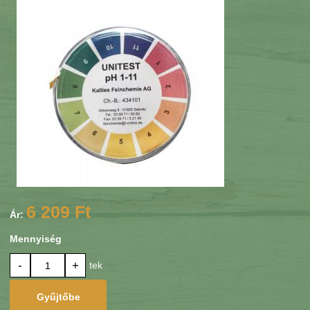
6 209 Ft
Ár:
Mennyiség
-
+
tek
Gyűjtőbe