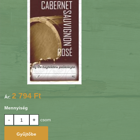
2 794 Ft
Ár:
Mennyiség
-
+
csom
Gyűjtőbe