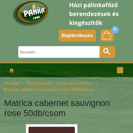
Házi pálinkafőző
berendezések és
kiegészítők
0
Bejelentkezés
Főoldal
Pálinkafőzés-, borászat eszközei
Matrica cabernet sauvignon rose 50db/csom
Matrica cabernet sauvignon
rose 50db/csom