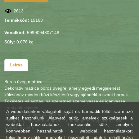
2613
Termékkód:
15163
Vonalkód:
5999094307148
Súly:
0.076 kg
Leírás
Boros üveg matrica
Dekoratív matrica boros üvegre, amely egyedi megjelenést
kölcsönöz minden házi készítésű vagy ajándékba szánt bornak.
Tökéletes választás, ha szeretnéd személyessé és igényessé
tenni palackjaidat.
A weboldalunkon válogatott saját és harmadik féltől származó
Feliratozható: évjárat, alkoholfok
sütiket használunk: Alapvető sütik, amelyek szükségesek a
Öntapadó, egyszerűen húzd le a hátlapot és ragaszt a tiszta,
weboldal használatához; funkcionális sütik, amelyek
száraz felületre.
könnyebben használhatók a weboldal használatakor;
teljesítmény-sütik, amelyeket összesített adatok előállítására