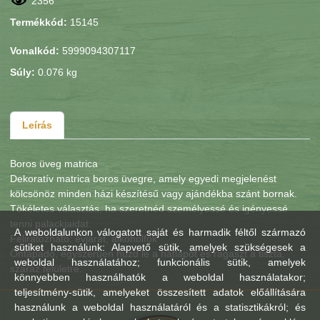
2356
Termékkód:
15145
Vonalkód:
5999094307117
Súly:
0.076 kg
Leírás
Boros üveg matrica
Dekoratív matrica boros üvegre, amely egyedi megjelenést
kölcsönöz minden házi készítésű vagy ajándékba szánt bornak.
Tökéletes választás, ha szeretnéd személyessé és igényessé
tenni palackjaidat.
A weboldalunkon válogatott saját és harmadik féltől származó
Feliratozható: évjárat, alkoholfok
sütiket használunk: Alapvető sütik, amelyek szükségesek a
Öntapadó, egyszerűen húzd le a hátlapot és ragaszt a tiszta,
weboldal használatához; funkcionális sütik, amelyek
száraz felületre.
könnyebben használhatók a weboldal használatakor;
teljesítmény-sütik, amelyeket összesített adatok előállítására
használunk a weboldal használatáról és a statisztikákról; és