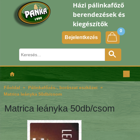
Házi pálinkafőző
berendezések és
kiegészítők
0
Bejelentkezés
Főoldal
Pálinkafőzés-, borászat eszközei
Matrica leányka 50db/csom
Matrica leányka 50db/csom