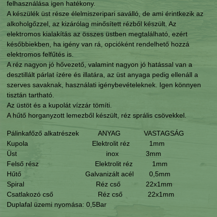
felhasználása igen hatékony.
A készülék üst része élelmiszeripari saválló, de ami érintkezik az
alkoholgőzzel, az kizárólag minősített rézből készült. Az
elektromos kialakítás az összes üstben megtalálható, ezért
későbbiekben, ha igény van rá, opcióként rendelhető hozzá
elektromos felfűtés is.
A réz nagyon jó hővezető, valamint nagyon jó hatással van a
desztillált párlat ízére és illatára, az üst anyaga pedig ellenáll a
szerves savaknak, használati igénybevételeknek. Igen könnyen
tisztán tartható.
Az üstöt és a kupolát vízzár tömíti.
A hűtő horganyzott lemezből készült, réz sprális csövekkel.
Pálinkafőző alkatrészek ANYAG VASTAGSÁG
Kupola Elektrolit réz 1mm
Üst inox 3mm
Felső rész Elektrolit réz 1mm
Hűtő Galvanizált acél 0,5mm
Spiral Réz cső 22x1mm
Csatlakozó cső Réz cső 22x1mm
Duplafal üzemi nyomása: 0,5Bar