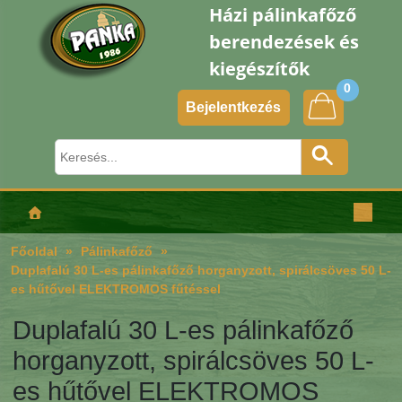
Házi pálinkafőző
berendezések és
kiegészítők
0
Bejelentkezés
Főoldal
Pálinkafőző
Duplafalú 30 L-es pálinkafőző horganyzott, spirálcsöves 50 L-
es hűtővel ELEKTROMOS fűtéssel
Duplafalú 30 L-es pálinkafőző
horganyzott, spirálcsöves 50 L-
es hűtővel ELEKTROMOS