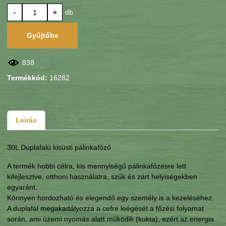
-
+
db
Gyűjtőbe
838
Termékkód:
16282
Leírás
30L Duplafalú kisüsti pálinkafőző
A termék hobbi célra, kis mennyiségű pálinkafőzésre lett
kifejlesztve, otthoni használatra, szűk és zárt helyiségekben
egyaránt.
Könnyen hordozható és elegendő egy személy is a kezeléséhez.
A duplafal megakadályozza a cefre leégését a főzési folyamat
során, ami üzemi nyomás alatt működik (kukta), ezért az energia