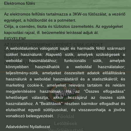
Elektromos fűtés
Az elektromos felfűtés tartalmazza a 3KW-os fűtőszálat, a vezérlő
egységet, a hűtőbordát és a potmétert.
Célja, a csendes, tiszta és tűzbiztos üzemeltetés. Az egységeket
kapcsolási rajzal, ill. beüzemelési leírással adjuk át.
FIGYELEM!
AZ EGYSÉG ÜZEMBEHELYEZÉSÉT, CSAK IGAZOLT
A weboldalunkon válogatott saját és harmadik féltől származó
SZAKEMBER VÉGEZHETI, AKI A GARANCIAJEGYEN HITELESÍTI
sütiket használunk: Alapvető sütik, amelyek szükségesek a
IS EZT! AMENNYIBEN ENNEK HIÁNYA FELLÉP, ÚGY A TERMÉK
weboldal használatához; funkcionális sütik, amelyek
GARANCIÁJÁT VESZTI!
könnyebben használhatók a weboldal használatakor;
teljesítmény-sütik, amelyeket összesített adatok előállítására
használunk a weboldal használatáról és a statisztikákról; és
marketing cookie-k, amelyeket releváns tartalom és reklám
megjelenítésére használnak. Ha az "Összes elfogadása"
lehetőséget választja, akkor hozzájárul az összes sütik
használatához. A "Beállítások" részben bármikor elfogadhat és
elutasíthat egyedi sütitípusokat, és visszavonhatja a jövőre
vonatkozó beleegyezését.
Főoldal
Letöltések
Adatvédelmi Nyilatkozat
Vevőtájékoztató