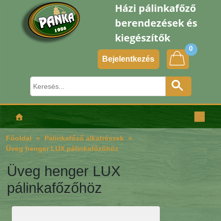
Házi pálinkafőző
berendezések és
kiegészítők
0
Bejelentkezés
Főoldal
Pálinkafőző alkatrészek
Üveg henger LUX pálinkafőzőhöz
Üveg henger LUX
pálinkafőzőhöz