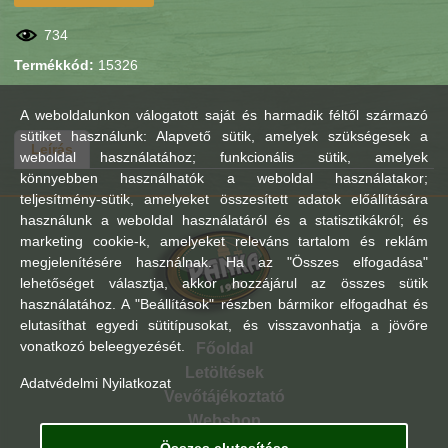
734
Termékkód:
15326
A weboldalunkon válogatott saját és harmadik féltől származó
sütiket használunk: Alapvető sütik, amelyek szükségesek a
Leírás
weboldal használatához; funkcionális sütik, amelyek
könnyebben használhatók a weboldal használatakor;
teljesítmény-sütik, amelyeket összesített adatok előállítására
használunk a weboldal használatáról és a statisztikákról; és
marketing cookie-k, amelyeket releváns tartalom és reklám
megjelenítésére használnak. Ha az "Összes elfogadása"
lehetőséget választja, akkor hozzájárul az összes sütik
használatához. A "Beállítások" részben bármikor elfogadhat és
elutasíthat egyedi sütitípusokat, és visszavonhatja a jövőre
vonatkozó beleegyezését.
Főoldal
Letöltések
Adatvédelmi Nyilatkozat
Vevőtájékoztató
Webshop
Összes elutasítása