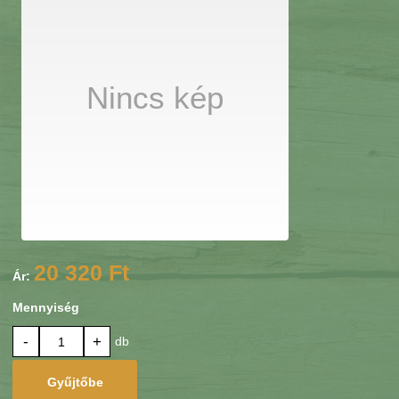
Nincs kép
20 320 Ft
Ár:
Mennyiség
-
+
db
Gyűjtőbe