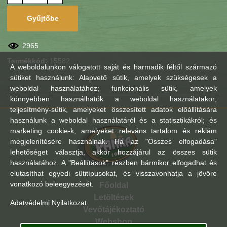
Gyűjtőbe
2965
Termékkód:
15582
A weboldalunkon válogatott saját és harmadik féltől származó
sütiket használunk: Alapvető sütik, amelyek szükségesek a
weboldal használatához; funkcionális sütik, amelyek
könnyebben használhatók a weboldal használatakor;
teljesítmény-sütik, amelyeket összesített adatok előállítására
használunk a weboldal használatáról és a statisztikákról; és
marketing cookie-k, amelyeket releváns tartalom és reklám
megjelenítésére használnak. Ha az "Összes elfogadása"
lehetőséget választja, akkor hozzájárul az összes sütik
használatához. A "Beállítások" részben bármikor elfogadhat és
elutasíthat egyedi sütitípusokat, és visszavonhatja a jövőre
vonatkozó beleegyezését.
Főoldal
Letöltések
Adatvédelmi Nyilatkozat
Vevőtájékoztató
Webshop