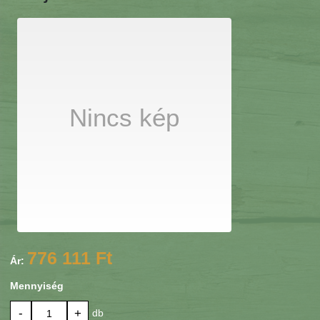
Nincs kép
776 111 Ft
Ár:
Mennyiség
-
+
db