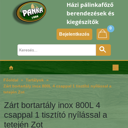
Házi pálinkafőző
berendezések és
kiegészítők
0
Bejelentkezés
Főoldal
Tartályok
Zárt bortartály inox 800L 4 csappal 1 tisztító nyílással a
tetején Zot
Zárt bortartály inox 800L 4
csappal 1 tisztító nyílással a
tetején Zot