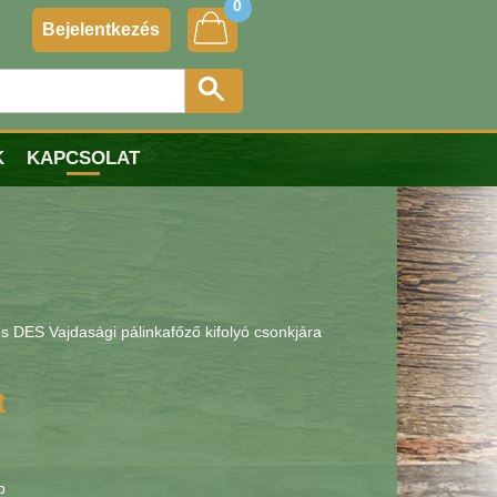
0
Bejelentkezés
K
KAPCSOLAT
s DES Vajdasági pálinkafőző kifolyó csonkjára
t
b