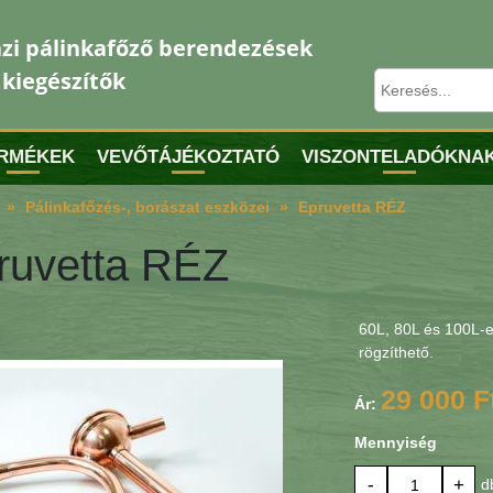
zi pálinkafőző berendezések
 kiegészítők
RMÉKEK
VEVŐTÁJÉKOZTATÓ
VISZONTELADÓKNA
Pálinkafőzés-, borászat eszközei
Epruvetta RÉZ
ruvetta RÉZ
60L, 80L és 100L-e
rögzíthető.
29 000 F
Ár:
Mennyiség
-
+
d