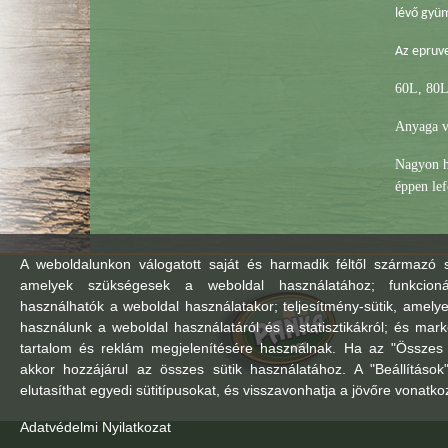
lévő gyüm
Az epruve
60L, 80L
Anyaga v
Nagyon ha
éppen lef
A weboldalunkon válogatott saját és harmadik féltől származó sü
amelyek szükségesek a weboldal használatához; funkcioná
használhatók a weboldal használatakor; teljesítmény-sütik, amelyek
használunk a weboldal használatáról és a statisztikákról; és mar
tartalom és reklám megjelenítésére használnak. Ha az "Összes e
akkor hozzájárul az összes sütik használatához. A "Beállításo
elutasíthat egyedi sütitípusokat, és visszavonhatja a jövőre vonatk
Adatvédelmi Nyilatkozat