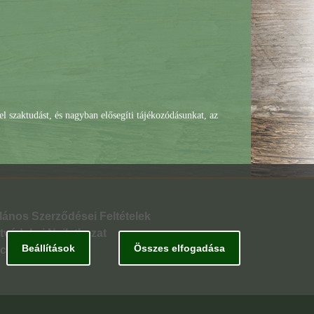
l szaktudást, és nagyban elősegíti tájékozódásunkat, az
lános Szerződései Feltételek
tvédelmi Nyilatkozat
Beállítások
Összes elfogadása
csolat