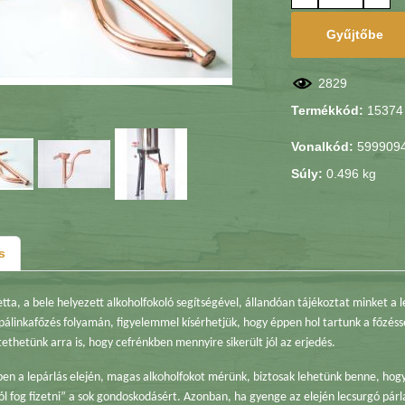
Gyűjtőbe
2829
Termékkód:
15374
Vonalkód:
599909
Súly:
0.496 kg
s
tta, a bele helyezett alkoholfokoló segítségével, állandóan tájékoztat minket a 
pálinkafőzés folyamán, figyelemmel kísérhetjük, hogy éppen hol tartunk a főzés
ethetünk arra is, hogy cefrénkben mennyire sikerült jól az erjedés.
n a lepárlás elején, magas alkoholfokot mérünk, biztosak lehetünk benne, hogy c
jól fog fizetni” a sok gondoskodásért. Azonban, ha gyenge az elején lecsurgó pár