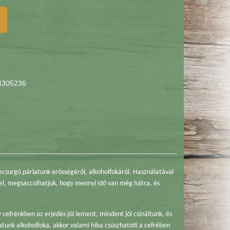
4305236
lecsurgó párlatunk erősségéről, alkoholfokáról. Használatával
sel, megsaccolhatjuk, hogy mennyi idő van még hátra, és
efrénkben az erjedés jól lement, mindent jól csináltunk, és
latunk alkoholfoka, akkor valami hiba csúszhatott a cefrében