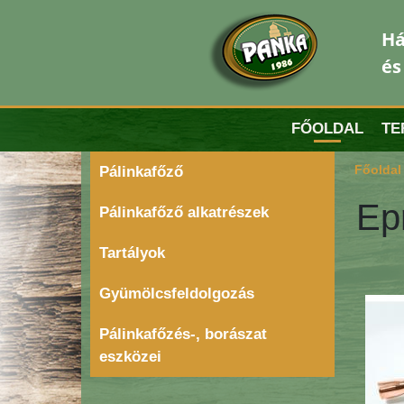
Há
és
FŐOLDAL
TE
Főoldal
Pálinkafőző
Ep
Pálinkafőző alkatrészek
Tartályok
Gyümölcsfeldolgozás
Pálinkafőzés-, borászat
eszközei