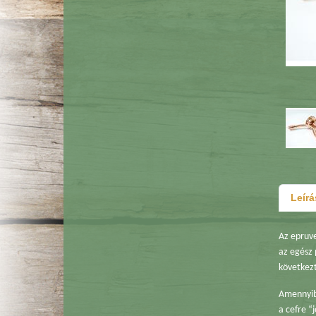
Leírá
Az epruve
az egész 
következt
Amennyibe
a cefre “