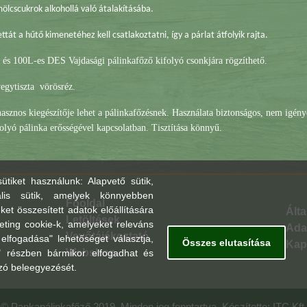
ölcscukrok alkohollá való átalakításába.
ttát a hűtő kimenetéhez kell csatlakoztatni, így a párlat átfolyik rajta.
 és 100L-es DES Vajdasági pálinkafőző kifolyó csonkjára rögzíthető.
egytiszta vörösréz.
sznos kiegészítője lehet a pálinkafőzésnek. Használata biztonságos, nem igénye
olyó pálinka erősségével kapcsolatban. Tisztítása könnyű.
tiket használunk: Alapvető sütik,
lis sütik, amelyek könnyebben
Főoldal
et összesített adatok előállítására
Álta
Letöltések
keting cookie-k, amelyeket releváns
Ada
Vevőtájékoztató
lfogadása" lehetőséget választja,
Összes elutasítása
Kap
Webshop
k" részben bármikor elfogadhat és
ozó beleegyezését.
© Pankapálinkafőző 2019. Minden jog fenntartva. Készítette:
ITC Kft.