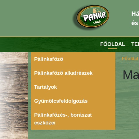
Há
és
FŐOLDAL
TE
Főoldal
Pálinkafőző
Mat
Pálinkafőző alkatrészek
Tartályok
Gyümölcsfeldolgozás
Pálinkafőzés-, borászat
eszközei