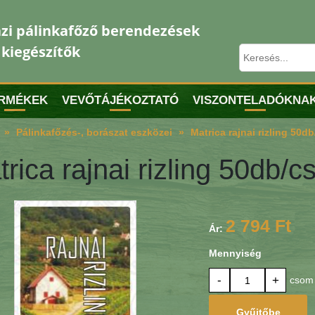
zi pálinkafőző berendezések
 kiegészítők
RMÉKEK
VEVŐTÁJÉKOZTATÓ
VISZONTELADÓKNA
Pálinkafőzés-, borászat eszközei
Matrica rajnai rizling 50d
rica rajnai rizling 50db/
2 794 Ft
Ár:
Mennyiség
-
+
csom
Gyűjtőbe