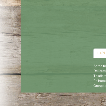
Leírá
Boros ü
Dekorat
Tökélete
Felirato
Öntapadó