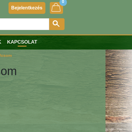
0
Bejelentkezés
K
KAPCSOLAT
b/csom
csom