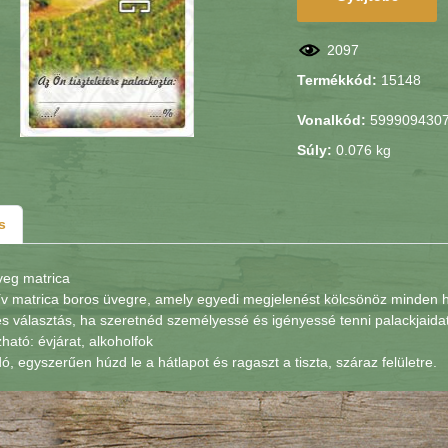
2097
Termékkód:
15148
Vonalkód:
599909430
Súly:
0.076 kg
s
veg matrica
ív matrica boros üvegre, amely egyedi megjelenést kölcsönöz minden h
s választás, ha szeretnéd személyessé és igényessé tenni palackjaidat
zható: évjárat, alkoholfok
, egyszerűen húzd le a hátlapot és ragaszt a tiszta, száraz felületre.