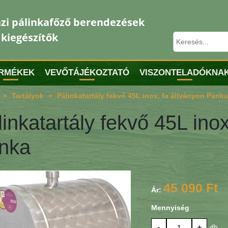
zi pálinkafőző berendezések
 kiegészítők
RMÉKEK
VEVŐTÁJÉKOZTATÓ
VISZONTELADÓKNA
Tartályok
Pálinkatartály fekvő 45L inox, fa állványon Panka
inkatartály fekvő 45L inox
nka
45 090 Ft
Ár:
Mennyiség
-
+
db