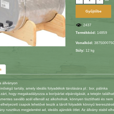
Gyűjtőbe
2437
Termékkód:
14859
Vonalkód:
387500075
Súly:
12 kg
s
fa állványon
inőségű tartály, amely ideális folyadékok tárolására pl.: bor, pálinka
y zárt, hogy megakadályozza a bor/párlat elpárolgását, a tetején találhat
mentes saválló acél ellenáll az alkoholnak, könnyen tisztítható és nem 
 elhelyezett csapok lehetővé teszik a tárolt folyadék könnyű leeresztésé
vány rusztikus megjelenést ad, ideális ajándék ötlet. Az állvány stabil e