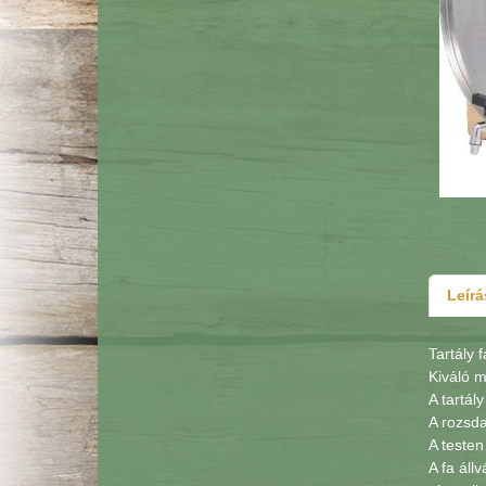
Leírá
Tartály 
Kiváló m
A tartál
A rozsda
A testen
A fa áll