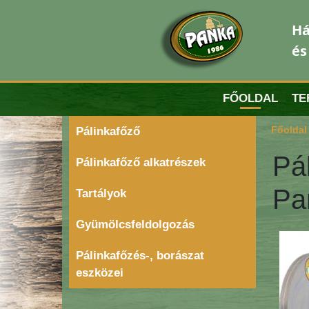
Há
és
FŐOLDAL
TE
Főoldal
Pálinkafőző
Pál
Pálinkafőző alkatrészek
Pa
Tartályok
Gyümölcsfeldolgozás
Pálinkafőzés-, borászat
eszközei