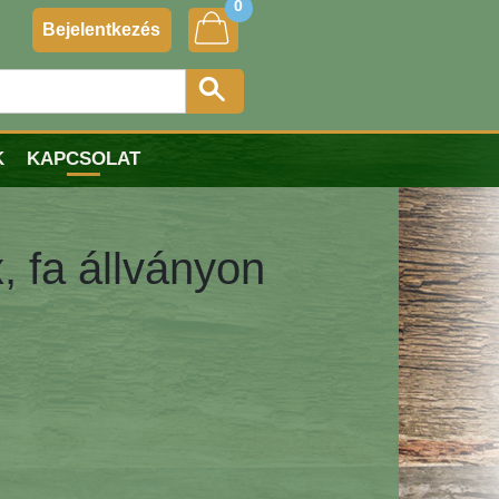
0
Bejelentkezés
K
KAPCSOLAT
, fa állványon