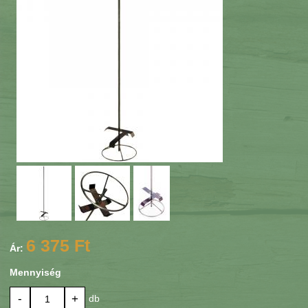
6 375 Ft
Ár:
Mennyiség
-
+
db