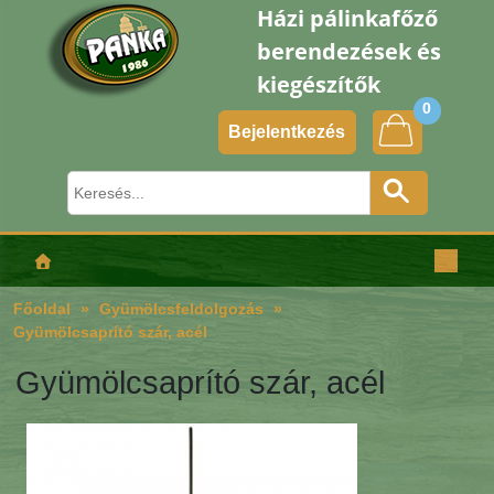
Házi pálinkafőző
berendezések és
kiegészítők
0
Bejelentkezés
Főoldal
Gyümölcsfeldolgozás
Gyümölcsaprító szár, acél
Gyümölcsaprító szár, acél