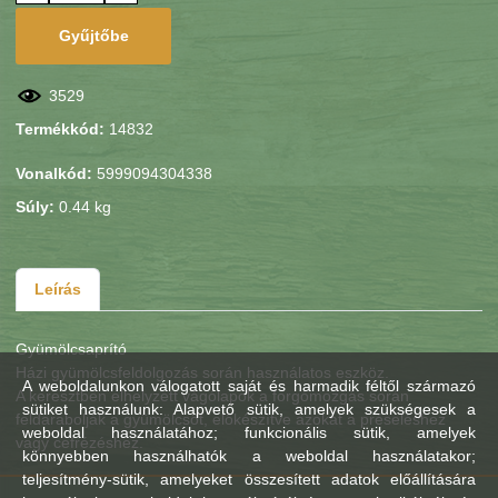
Gyűjtőbe
3529
Termékkód:
14832
Vonalkód:
5999094304338
Súly:
0.44 kg
Leírás
Gyümölcsaprító
Házi gyümölcsfeldolgozás során használatos eszköz.
A weboldalunkon válogatott saját és harmadik féltől származó
A keresztben elhelyzett vágólapok a forgómozgás során
sütiket használunk: Alapvető sütik, amelyek szükségesek a
feldarabolják a gyümölcsöt, előkészítve azokat a préseléshez
weboldal használatához; funkcionális sütik, amelyek
vagy cefrézéshez.
könnyebben használhatók a weboldal használatakor;
teljesítmény-sütik, amelyeket összesített adatok előállítására