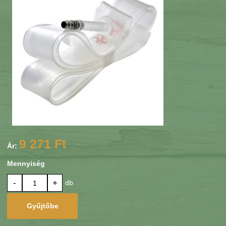
9 271 Ft
Ár:
Mennyiség
-
+
db
Gyűjtőbe