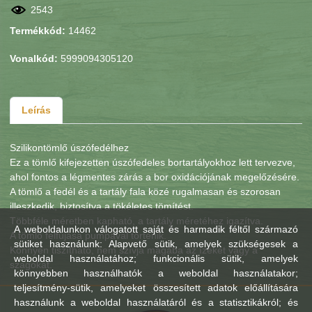
2543
Termékkód:
14462
Vonalkód:
5999094305120
Leírás
Szilikontömlő úszófedélhez
Ez a tömlő kifejezetten úszófedeles bortartályokhoz lett tervezve,
ahol fontos a légmentes zárás a bor oxidációjának megelőzésére.
A tömlő a fedél és a tartály fala közé rugalmasan és szorosan
illeszkedik, biztosítva a tökéletes tömítést.
Többféle méretben kapható, a tartály méretéhez igazítva.
A weboldalunkon válogatott saját és harmadik féltől származó
A tömlő felfújása pumpával történik.
sütiket használunk: Alapvető sütik, amelyek szükségesek a
Könnyen tiszítható, nem szívja magába az ízeket vagy a
weboldal használatához; funkcionális sütik, amelyek
szagokat.
könnyebben használhatók a weboldal használatakor;
teljesítmény-sütik, amelyeket összesített adatok előállítására
használunk a weboldal használatáról és a statisztikákról; és