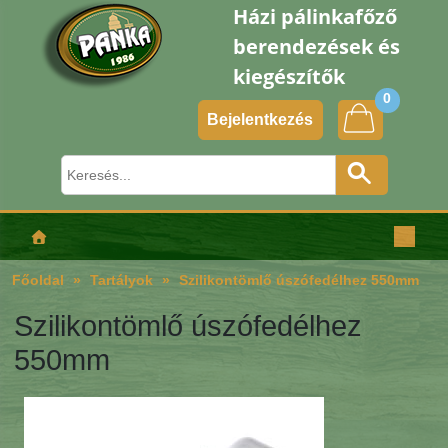
Házi pálinkafőző
berendezések és
kiegészítők
0
Bejelentkezés
Főoldal
Tartályok
Szilikontömlő úszófedélhez 550mm
Szilikontömlő úszófedélhez
550mm