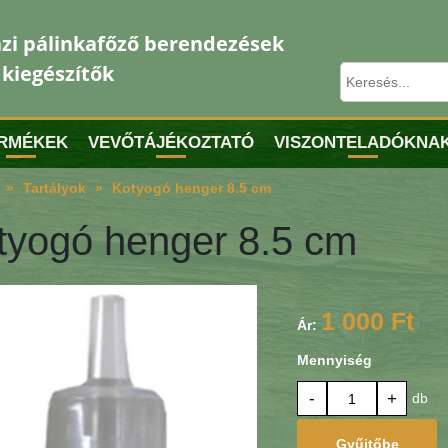
zi pálinkafőző berendezések
 kiegészítők
RMÉKEK
VEVŐTÁJÉKOZTATÓ
VISZONTELADÓKNA
Tartályok
Kotyogó henger 8.5 cm
tyogó henger 8.5 cm
1 000 Ft
Ár:
Mennyiség
-
+
db
Gyűjtőbe