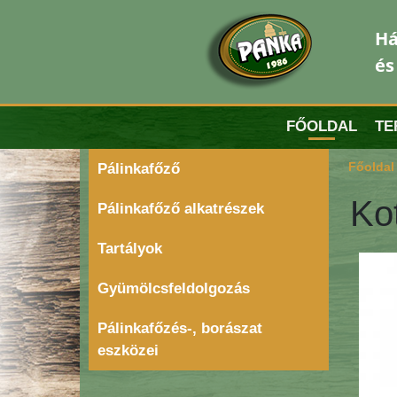
Há
és
FŐOLDAL
TE
Főoldal
Pálinkafőző
Ko
Pálinkafőző alkatrészek
Tartályok
Gyümölcsfeldolgozás
Pálinkafőzés-, borászat
eszközei