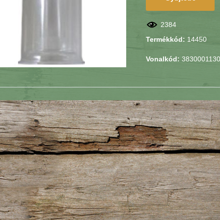
2384
Termékkód:
14450
Vonalkód:
383000113