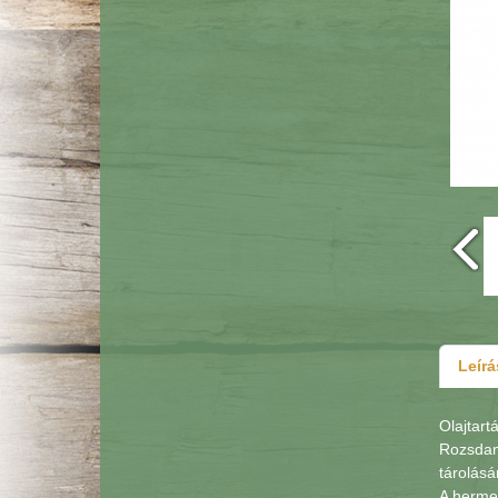
Leírá
Olajtartá
Rozsdame
tárolásá
A hermet