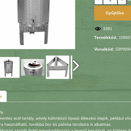
Gyűjtőbe
3391
Termékkód:
10860
Vonalkód:
599909
s
ly
ntes acél tartály, amely különböző típusú étkezési olajok, például olív
ra használható, továbbá bor és pálinka tárolásra is alkalmas.
ikusan záródó fedél megakadályozza a levegő bejutását, ez külösen fo