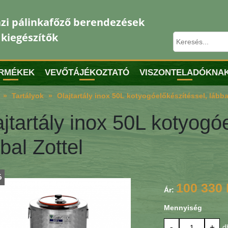
zi pálinkafőző berendezések
 kiegészítők
RMÉKEK
VEVŐTÁJÉKOZTATÓ
VISZONTELADÓKNA
Tartályok
Olajtartály inox 50L kotyogóelőkészítéssel, lábba
jtartály inox 50L kotyogó
bal Zottel
ó
100 330 
Ár:
Mennyiség
-
+
d