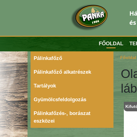
Há
és
FŐOLDAL
TE
Főoldal
Pálinkafőző
Ola
Pálinkafőző alkatrészek
láb
Tartályok
Gyümölcsfeldolgozás
Kifut
Pálinkafőzés-, borászat
eszközei