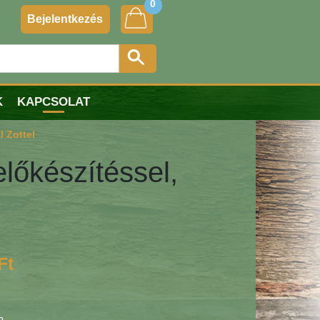
0
Bejelentkezés
K
KAPCSOLAT
l Zottel
előkészítéssel,
Ft
b