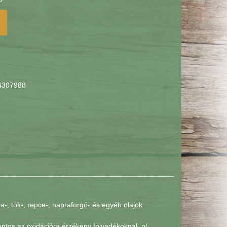
4307988
a-, tök-, repce-, napraforgó- és egyéb olajok
ntos az oxidációra érzékeny folyadékoknál, pl.