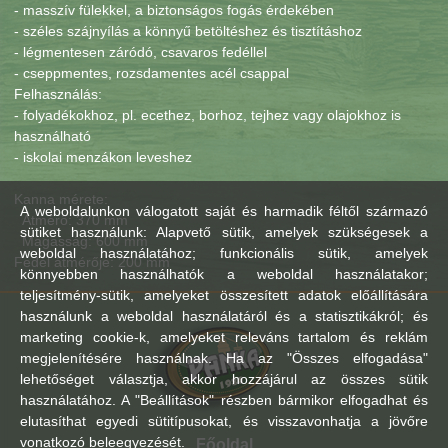
- masszív fülekkel, a biztonságos fogás érdekében
- széles szájnyílás a könnyű betöltéshez és tisztításhoz
- légmentesen záródó, csavaros fedéllel
- cseppmentes, rozsdamentes acél csappal
Felhasználás:
- folyadékokhoz, pl. ecethez, borhoz, tejhez vagy olajokhoz is
használható
- iskolai menzákon leveshez
Kanna mérete:
A weboldalunkon válogatott saját és harmadik féltől származó
Átmérő: 370 mm
sütiket használunk: Alapvető sütik, amelyek szükségesek a
Magasság: 600 mm
weboldal használatához; funkcionális sütik, amelyek
Fedél átmérője: 200 mm
könnyebben használhatók a weboldal használatakor;
teljesítmény-sütik, amelyeket összesített adatok előállítására
használunk a weboldal használatáról és a statisztikákról; és
marketing cookie-k, amelyeket releváns tartalom és reklám
megjelenítésére használnak. Ha az "Összes elfogadása"
lehetőséget választja, akkor hozzájárul az összes sütik
használatához. A "Beállítások" részben bármikor elfogadhat és
elutasíthat egyedi sütitípusokat, és visszavonhatja a jövőre
vonatkozó beleegyezését.
Főoldal