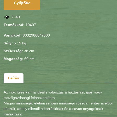
Gyűjtőbe
2540
Termékkód:
10407
Vonalkód:
8032986847500
Súly:
5.15 kg
Szélesség:
38 cm
Magasság:
60 cm
Leírás
Az inox füles kanna ideális választás a háztartási, ipari vagy
mezőgazdasági felhasználásra.
Magas minőségű, élelmiszeripari minőségű rozsdamentes acélból
készült, amely ellenáll a korróziónak és a savas anyagoknak.
Kialakítása: