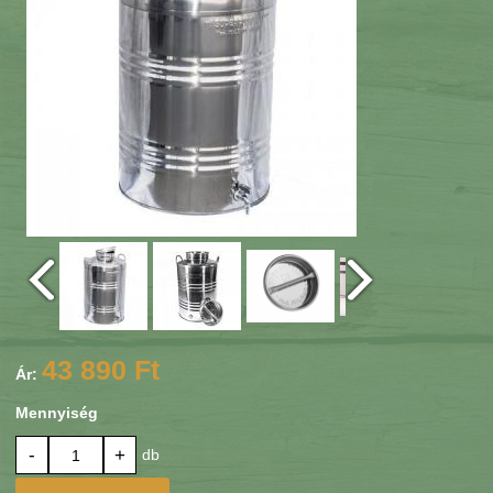
43 890 Ft
Ár:
Mennyiség
-
+
db