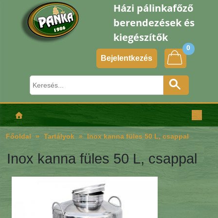
Házi pálinkafőző
berendezések és
kiegészítők
0
Bejelentkezés
Főoldal
Tartályok
Inox kanna füles 50 L, csappal
Inox kanna füles 50 L, csappal