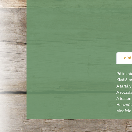
Leírá
Pálinkat
Kiváló m
A tartál
A rozsda
A testen
Használa
Megfelel