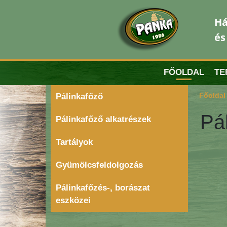
Há
és
FŐOLDAL
TE
Főoldal
Pálinkafőző
Pál
Pálinkafőző alkatrészek
Tartályok
Gyümölcsfeldolgozás
Pálinkafőzés-, borászat
eszközei