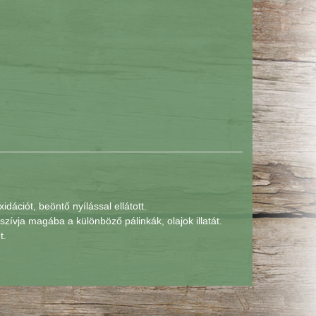
dációt, beöntő nyílással ellátott.
szívja magába a különböző pálinkák, olajok illatát.
t.