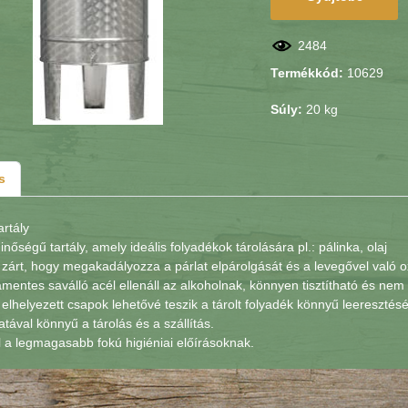
2484
Termékkód:
10629
Súly:
20 kg
s
artály
inőségű tartály, amely ideális folyadékok tárolására pl.: pálinka, olaj
y zárt, hogy megakadályozza a párlat elpárolgását és a levegővel való oxi
mentes saválló acél ellenáll az alkoholnak, könnyen tisztítható és nem 
 elhelyezett csapok lehetővé teszik a tárolt folyadék könnyű leeresztésé
tával könnyű a tárolás és a szállítás.
 a legmagasabb fokú higiéniai előírásoknak.