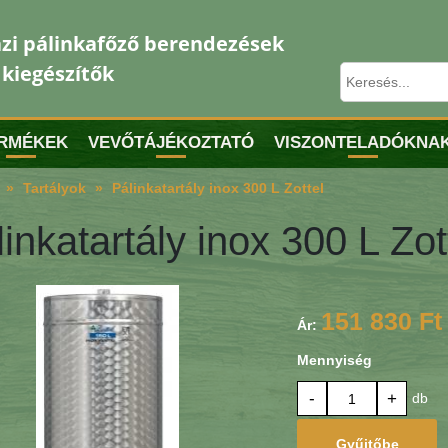
zi pálinkafőző berendezések
 kiegészítők
RMÉKEK
VEVŐTÁJÉKOZTATÓ
VISZONTELADÓKNA
Tartályok
Pálinkatartály inox 300 L Zottel
inkatartály inox 300 L Zot
151 830 Ft
Ár:
Mennyiség
-
+
db
Gyűjtőbe