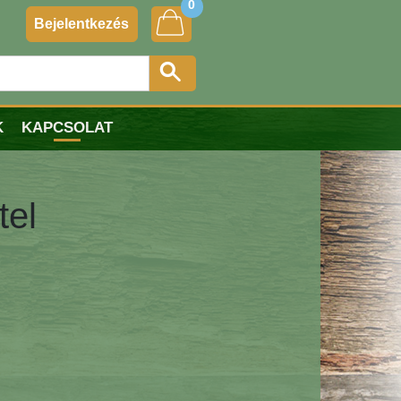
0
Bejelentkezés
K
KAPCSOLAT
tel