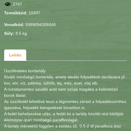
2747
Termékkód:
10497
Vonalkód:
5999094306646
Súly:
8.5 kg
Leírás
Úszófedeles bortartály
Kiváló minőségű bortartály, amely ideális folyadékok tárolására pl.:
bor, sör, víz, pálinka, üdítők, tej, méz, ecet, olaj stb.
A rozsdamentes saválló acél nem szívja magába a különböző
borok illatát.
Az úszófedél lehetővé teszi a légmentes zárást a folyadékszinthez
igazodva, folyadék kiengedését követően is.
A fedél behelyezése után, a fedél és a tartály közötti rést kitöltjük
élelmiszer-ipari minőségű paraffinolajjal.
A tartály méretétől függően a kitöltés kb. 0,5-2 dl paraffinra lesz