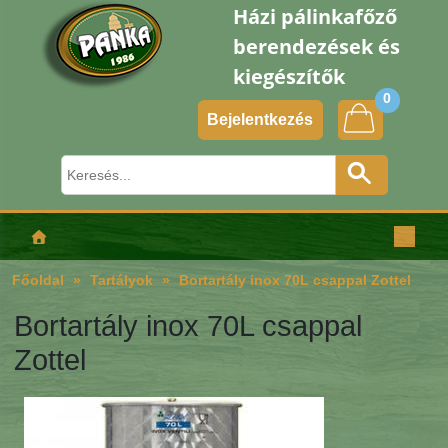
Házi pálinkafőző
berendezések és
kiegészítők
0
Bejelentkezés
Főoldal
Tartályok
Bortartály inox 70L csappal Zottel
Bortartály inox 70L csappal
Zottel