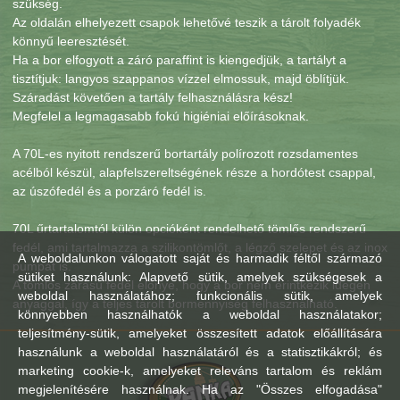
szükség.
Az oldalán elhelyezett csapok lehetővé teszik a tárolt folyadék
könnyű leeresztését.
Ha a bor elfogyott a záró paraffint is kiengedjük, a tartályt a
tisztítjuk: langyos szappanos vízzel elmossuk, majd öblítjük.
Száradást követően a tartály felhasználásra kész!
Megfelel a legmagasabb fokú higiéniai előírásoknak.
A 70L-es nyitott rendszerű bortartály polírozott rozsdamentes
acélból készül, alapfelszereltségének része a hordótest csappal,
az úszófedél és a porzáró fedél is.
70L űrtartalomtól külön opcióként rendelhető tömlős rendszerű
fedél, ami tartalmazza a szilikontömlőt, a légző szelepet és az inox
A weboldalunkon válogatott saját és harmadik féltől származó
pumpát is.
sütiket használunk: Alapvető sütik, amelyek szükségesek a
A tömlős zárású fedél előnye, hogy a bor nem érintkezik idegen
weboldal használatához; funkcionális sütik, amelyek
anyaggal, így a teljes tárolt bormennyiség felhasználható.
könnyebben használhatók a weboldal használatakor;
teljesítmény-sütik, amelyeket összesített adatok előállítására
használunk a weboldal használatáról és a statisztikákról; és
marketing cookie-k, amelyeket releváns tartalom és reklám
megjelenítésére használnak. Ha az "Összes elfogadása"