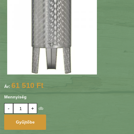
61 510 Ft
Ár:
Mennyiség
-
+
db
Gyűjtőbe