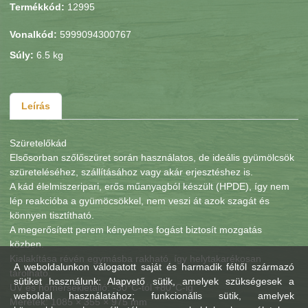
Termékkód:
12995
Vonalkód:
5999094300767
Súly:
6.5 kg
Leírás
Szüretelőkád
Elsősorban szőlőszüret során használatos, de ideális gyümölcsök
szüreteléséhez, szállításához vagy akár erjesztéshez is.
A kád élelmiszeripari, erős műanyagból készült (HPDE), így nem
lép reakcióba a gyümöcsökkel, nem veszi át azok szagát és
könnyen tisztítható.
A megerősített perem kényelmes fogást biztosít mozgatás
közben.
Kialakítása révén egymásba rakható, így helytakarékosan
A weboldalunkon válogatott saját és harmadik féltől származó
tárolható.
sütiket használunk: Alapvető sütik, amelyek szükségesek a
UV és hőmérsékletálló: -30°C-tól +80°C-ig
weboldal használatához; funkcionális sütik, amelyek
Méretek: 1085 × 355 × 975 mm