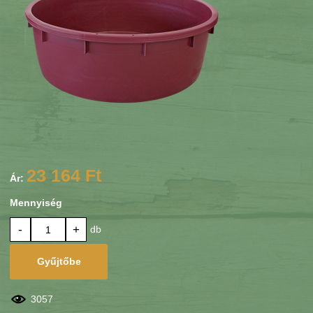
23 164 Ft
Ár:
Mennyiség
-
+
db
Gyűjtőbe
3057