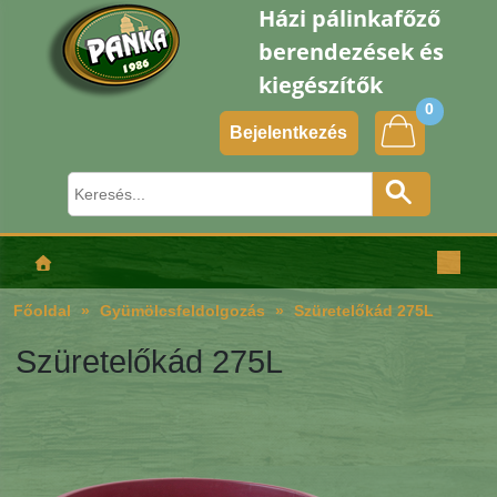
Házi pálinkafőző
berendezések és
kiegészítők
0
Bejelentkezés
Főoldal
Gyümölcsfeldolgozás
Szüretelőkád 275L
Szüretelőkád 275L