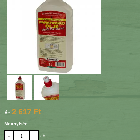
2 617 Ft
Ár:
Mennyiség
-
+
db