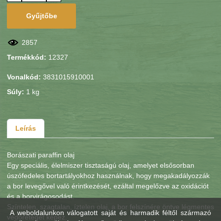
Gyűjtőbe
2857
Termékkód:
12327
Vonalkód:
3831015910001
Súly:
1 kg
Leírás
Borászati paraffin olaj
Egy speciális, élelmiszer tisztaságú olaj, amelyet elsősorban
úszófedeles bortartályokhoz használnak, hogy megakadályozzák
a bor levegővel való érintkezését, ezáltal megelőzve az oxidációt
és a borvirágosodást.
Színtelen, szagtalan, íztelen olaj, a bor felszínére öntve légmentes
A weboldalunkon válogatott saját és harmadik féltől származó
védőréteget képez.