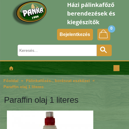
Házi pálinkafőző
berendezések és
kiegészítők
0
Bejelentkezés
Főoldal
Pálinkafőzés-, borászat eszközei
Paraffin olaj 1 literes
Paraffin olaj 1 literes