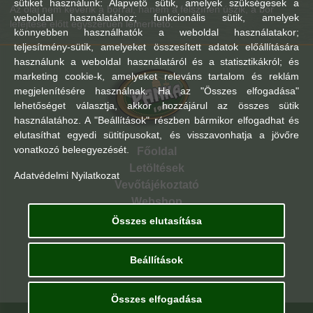
sütiket használunk: Alapvető sütik, amelyek szükségesek a
Az olaj nem keverik a borral, hanem a felszínén úszik, a bor
weboldal használatához; funkcionális sütik, amelyek
lefejtése előtt egyszerűen lemerhető.
könnyebben használhatók a weboldal használatakor;
teljesítmény-sütik, amelyeket összesített adatok előállítására
használunk a weboldal használatáról és a statisztikákról; és
marketing cookie-k, amelyeket releváns tartalom és reklám
megjelenítésére használnak. Ha az "Összes elfogadása"
lehetőséget választja, akkor hozzájárul az összes sütik
használatához. A "Beállítások" részben bármikor elfogadhat és
elutasíthat egyedi sütitípusokat, és visszavonhatja a jövőre
vonatkozó beleegyezését.
Főoldal
Letöltések
Adatvédelmi Nyilatkozat
Vevőtájékoztató
Webshop
Összes elutasítása
Általános Szerződései Feltételek
Adatvédelmi Nyilatkozat
Beállítások
Kapcsolat
Összes elfogadása