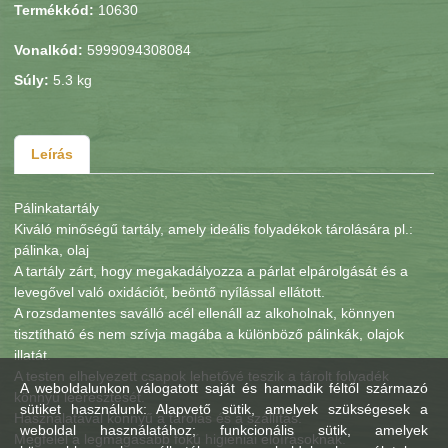
Termékkód:
10630
Vonalkód:
5999094308084
Súly:
5.3 kg
Leírás
Pálinkatartály
Kiváló minőségű tartály, amely ideális folyadékok tárolására pl.:
pálinka, olaj
A tartály zárt, hogy megakadályozza a párlat elpárolgását és a
levegővel való oxidációt, beöntő nyílással ellátott.
A rozsdamentes saválló acél ellenáll az alkoholnak, könnyen
tisztítható és nem szívja magába a különböző pálinkák, olajok
illatát.
A testen elhelyezett csapok lehetővé teszik a tárolt folyadék
A weboldalunkon válogatott saját és harmadik féltől származó
könnyű leeresztését.
sütiket használunk: Alapvető sütik, amelyek szükségesek a
Használatával könnyű a tárolás és a szállítás.
weboldal használatához; funkcionális sütik, amelyek
Megfelel a legmagasabb fokú higiéniai előírásoknak.