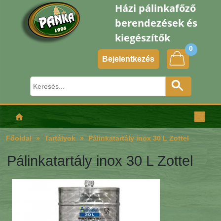
Házi pálinkafőző
berendezések és
kiegészítők
0
Bejelentkezés
Főoldal
Tartályok
Pálinkatartály inox 30 L Zottel
Pálinkatartály inox 30 L Zottel