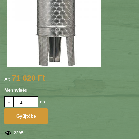
71 620 Ft
Ár:
Mennyiség
-
+
db
Gyűjtőbe
2295