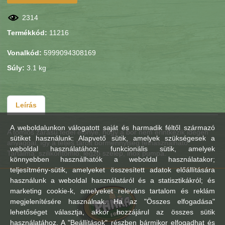
2314
Termékkód:
11216
Vonalkód:
5999094308169
Súly:
3.1 kg
Leírás
A weboldalunkon válogatott saját és harmadik féltől származó
A tömlős zárású fedél előnye, hogy a bor nem érintkezik idegen
sütiket használunk: Alapvető sütik, amelyek szükségesek a
anyaggal, így a teljes tárolt bormennyiség felhasználható.
weboldal használatához; funkcionális sütik, amelyek
Tartalma: szilikontömlő, légző szelep, inox pumpa.
könnyebben használhatók a weboldal használatakor;
teljesítmény-sütik, amelyeket összesített adatok előállítására
használunk a weboldal használatáról és a statisztikákról; és
marketing cookie-k, amelyeket releváns tartalom és reklám
megjelenítésére használnak. Ha az "Összes elfogadása"
lehetőséget választja, akkor hozzájárul az összes sütik
használatához. A "Beállítások" részben bármikor elfogadhat és