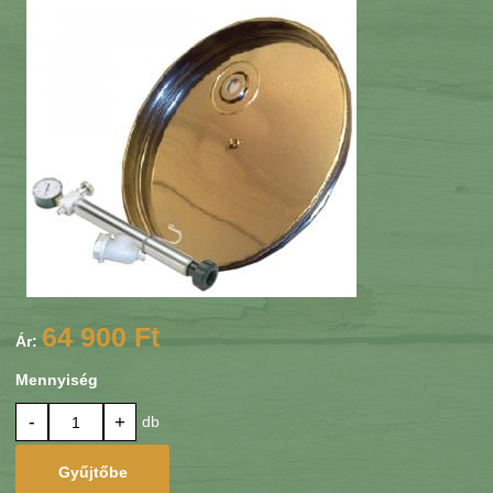
64 900 Ft
Ár:
Mennyiség
-
+
db
Gyűjtőbe