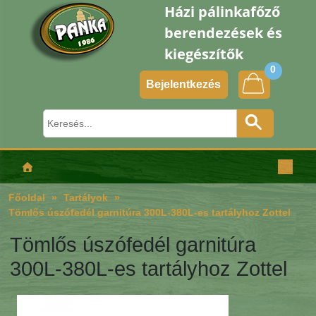
Házi pálinkafőző
berendezések és
kiegészítők
0
Bejelentkezés
Főoldal
Tartályok
Tömlős úszófedél garnitúra 300L-380L-es tartályhoz Zottel
Tömlős úszófedél garnitúra
300L-380L-es tartályhoz Zottel