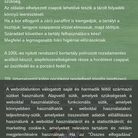
szükség.
Az oldalán elhelyezett csapok lehetővé teszik a tárolt folyadék
könnyű leeresztését.
Ha a bor elfogyott a záró paraffint is kiengedjük, a tartályt a
tisztítjuk: langyos szappanos vízzel elmossuk, majd öblítjük.
Száradást követően a tartály felhasználásra kész!
Megfelel a legmagasabb fokú higiéniai előírásoknak.
A 100L-es nyitott rendszerű bortartály polírozott rozsdamentes
acélból készül, alapfelszereltségének része a hordótest csappal,
az úszófedél és a porzáró fedél is.
70L űrtartalomtól külön opcióként rendelhető tömlős rendszerű
fedél, ami tartalmazza a szilikontömlőt, a légző szelepet és az inox
A weboldalunkon válogatott saját és harmadik féltől származó
pumpát is.
sütiket használunk: Alapvető sütik, amelyek szükségesek a
A tömlős zárású fedél előnye, hogy a bor nem érintkezik idegen
weboldal használatához; funkcionális sütik, amelyek
anyaggal, így a teljes tárolt bormennyiség felhasználható.
könnyebben használhatók a weboldal használatakor;
teljesítmény-sütik, amelyeket összesített adatok előállítására
használunk a weboldal használatáról és a statisztikákról; és
marketing cookie-k, amelyeket releváns tartalom és reklám
megjelenítésére használnak. Ha az "Összes elfogadása"