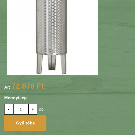
72 876 Ft
Ár:
Mennyiség
-
+
db
Gyűjtőbe