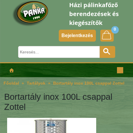
Házi pálinkafőző
berendezések és
kiegészítők
0
Bejelentkezés
Főoldal
Tartályok
Bortartály inox 100L csappal Zottel
Bortartály inox 100L csappal
Zottel