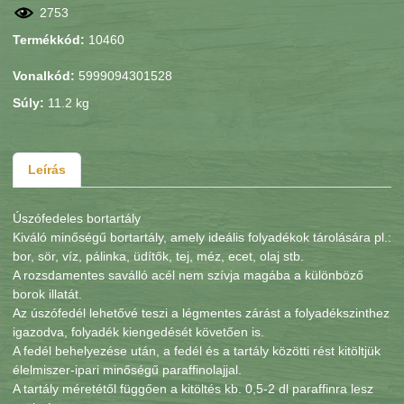
2753
Termékkód:
10460
Vonalkód:
5999094301528
Súly:
11.2 kg
Leírás
Úszófedeles bortartály
Kiváló minőségű bortartály, amely ideális folyadékok tárolására pl.:
bor, sör, víz, pálinka, üdítők, tej, méz, ecet, olaj stb.
A rozsdamentes saválló acél nem szívja magába a különböző
borok illatát.
Az úszófedél lehetővé teszi a légmentes zárást a folyadékszinthez
igazodva, folyadék kiengedését követően is.
A fedél behelyezése után, a fedél és a tartály közötti rést kitöltjük
élelmiszer-ipari minőségű paraffinolajjal.
A tartály méretétől függően a kitöltés kb. 0,5-2 dl paraffinra lesz