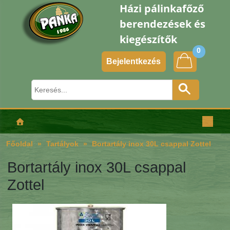
Házi pálinkafőző
berendezések és
kiegészítők
0
Bejelentkezés
Főoldal
Tartályok
Bortartály inox 30L csappal Zottel
Bortartály inox 30L csappal
Zottel