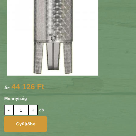
44 126 Ft
Ár:
Mennyiség
-
+
db
Gyűjtőbe