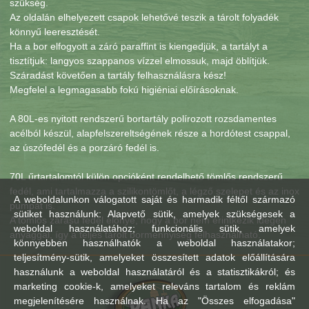
szükség.
Az oldalán elhelyezett csapok lehetővé teszik a tárolt folyadék
könnyű leeresztését.
Ha a bor elfogyott a záró paraffint is kiengedjük, a tartályt a
tisztítjuk: langyos szappanos vízzel elmossuk, majd öblítjük.
Száradást követően a tartály felhasználásra kész!
Megfelel a legmagasabb fokú higiéniai előírásoknak.
A 80L-es nyitott rendszerű bortartály polírozott rozsdamentes
acélból készül, alapfelszereltségének része a hordótest csappal,
az úszófedél és a porzáró fedél is.
70L űrtartalomtól külön opcióként rendelhető tömlős rendszerű
fedél, ami tartalmazza a szilikontömlőt, a légző szelepet és az inox
A weboldalunkon válogatott saját és harmadik féltől származó
pumpát is.
sütiket használunk: Alapvető sütik, amelyek szükségesek a
A tömlős zárású fedél előnye, hogy a bor nem érintkezik idegen
weboldal használatához; funkcionális sütik, amelyek
anyaggal, így a teljes tárolt bormennyiség felhasználható.
könnyebben használhatók a weboldal használatakor;
teljesítmény-sütik, amelyeket összesített adatok előállítására
használunk a weboldal használatáról és a statisztikákról; és
marketing cookie-k, amelyeket releváns tartalom és reklám
megjelenítésére használnak. Ha az "Összes elfogadása"