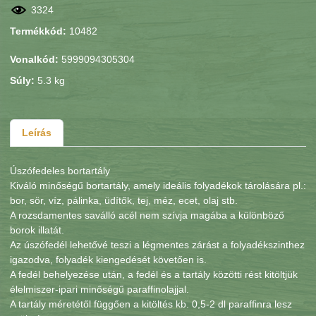
3324
Termékkód:
10482
Vonalkód:
5999094305304
Súly:
5.3 kg
Leírás
Úszófedeles bortartály
Kiváló minőségű bortartály, amely ideális folyadékok tárolására pl.:
bor, sör, víz, pálinka, üdítők, tej, méz, ecet, olaj stb.
A rozsdamentes saválló acél nem szívja magába a különböző
borok illatát.
Az úszófedél lehetővé teszi a légmentes zárást a folyadékszinthez
igazodva, folyadék kiengedését követően is.
A fedél behelyezése után, a fedél és a tartály közötti rést kitöltjük
élelmiszer-ipari minőségű paraffinolajjal.
A tartály méretétől függően a kitöltés kb. 0,5-2 dl paraffinra lesz