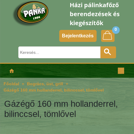
Házi pálinkafőző
berendezések és
kiegészítők
0
Bejelentkezés
Főoldal
Bogrács, üst, grill
Gázégő 160 mm hollanderrel, bilinccsel, tömlővel
Gázégő 160 mm hollanderrel,
bilinccsel, tömlővel