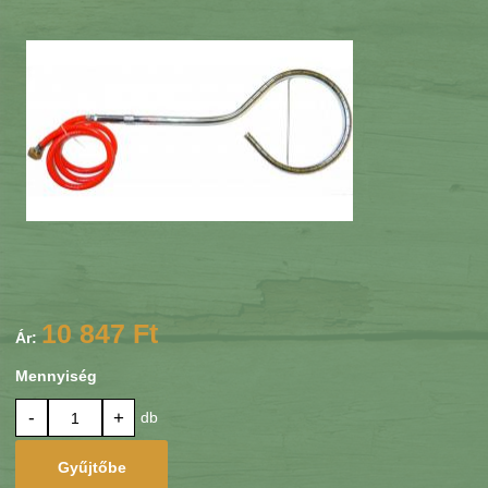
10 847 Ft
Ár:
Mennyiség
-
+
db
Gyűjtőbe