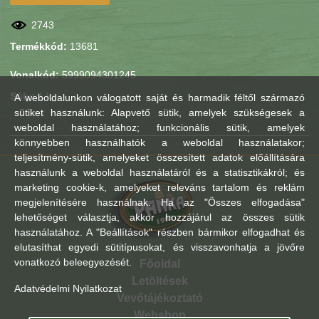
2743
Termékkód:
13681
Vonalkód:
5999094301245
Súly:
1 kg
A weboldalunkon válogatott saját és harmadik féltől származó
sütiket használunk: Alapvető sütik, amelyek szükségesek a
weboldal használatához; funkcionális sütik, amelyek
könnyebben használhatók a weboldal használatakor;
teljesítmény-sütik, amelyeket összesített adatok előállítására
használunk a weboldal használatáról és a statisztikákról; és
marketing cookie-k, amelyeket releváns tartalom és reklám
megjelenítésére használnak. Ha az "Összes elfogadása"
lehetőséget választja, akkor hozzájárul az összes sütik
használatához. A "Beállítások" részben bármikor elfogadhat és
elutasíthat egyedi sütitípusokat, és visszavonhatja a jövőre
vonatkozó beleegyezését.
Főoldal
Letöltések
Adatvédelmi Nyilatkozat
Vevőtájékoztató
Webshop